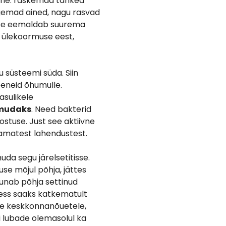
ine: raskemad tahked
rgemad ained, nagu rasvad
t see eemaldab suurema
a ülekoormuse eest,
u süsteemi süda. Siin
eneid õhumulle.
asulikele
vmudaks
. Need bakterid
stuse. Just see aktiivne
samatest lahendustest.
uda segu järelsetitisse.
use mõjul põhja, jättes
uunab põhja settinud
ess saaks katkematult
ele keskkonnanõuetele,
õi lubade olemasolul ka