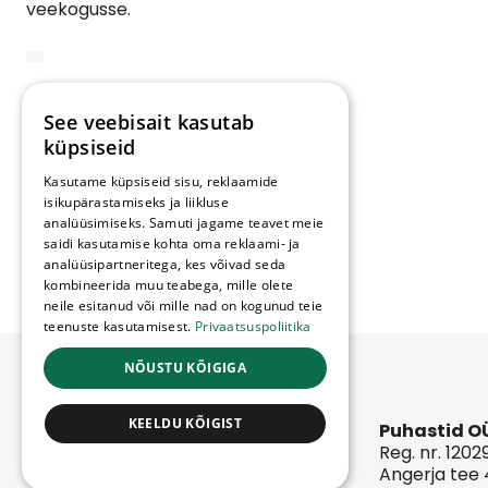
veekogusse.
×
See veebisait kasutab
küpsiseid
Kasutame küpsiseid sisu, reklaamide
isikupärastamiseks ja liikluse
analüüsimiseks. Samuti jagame teavet meie
saidi kasutamise kohta oma reklaami- ja
analüüsipartneritega, kes võivad seda
kombineerida muu teabega, mille olete
neile esitanud või mille nad on kogunud teie
teenuste kasutamisest.
Privaatsuspoliitika
NÕUSTU KÕIGIGA
KEELDU KÕIGIST
Puhastid O
Reg. nr. 120
POWERED BY COOKIESCRIPT
Angerja tee 