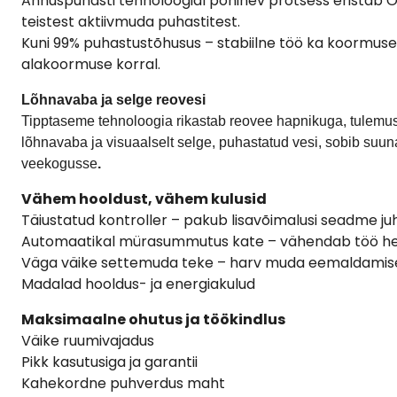
Annuspuhasti tehnoloogial põhinev protsess eristab
teistest aktiivmuda puhastitest.
Kuni 99% puhastustõhusus – stabiilne töö ka koormuse
alakoormuse korral
.
Lõhnavaba ja selge reovesi
Tipptaseme tehnoloogia rikastab reovee hapnikuga, tulem
lõhnavaba ja visuaalselt selge, puhastatud vesi, sobib suu
veekogusse
.
Vähem hooldust, vähem kulusid
Täiustatud kontroller –
pakub lisavõimalusi seadme ju
Automaatikal mürasummutus kate – vähendab töö hel
Väga väike settemuda teke – h
arv muda eemaldamise
Madalad hooldus- ja energiakulud
Maksimaalne ohutus ja töökindlus
Väike ruumivajadus
Pikk kasutusiga ja garantii
Kahekordne puhverdus maht