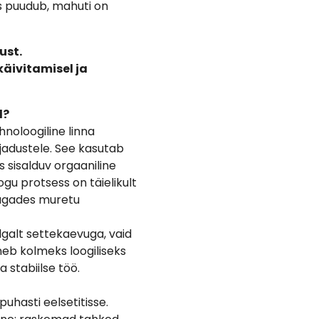
us puudub, mahuti on
ust.
äivitamisel ja
d?
noloogiline linna
adustele. See kasutab
s sisalduv orgaaniline
gu protsess on täielikult
tagades muretu
lgalt settekaevuga, vaid
uneb kolmeks loogiliseks
stabiilse töö.
uhasti eelsetitisse.