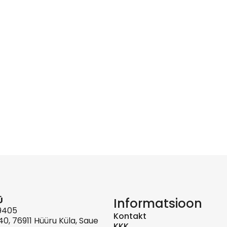
Ü
Informatsioon
29405
Kontakt
40, 76911 Hüüru Küla, Saue
KKK