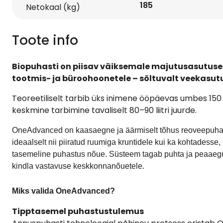
185
Netokaal (kg)
Toote info
Biopuhasti on piisav väiksemale majutusasutuse
tootmis- ja büroohoonetele – sõltuvalt veekasut
Teoreetiliselt tarbib üks inimene ööpäevas umbes 150 lii
keskmine tarbimine tavaliselt 80–90 liitri juurde.
OneAdvanced on kaasaegne ja äärmiselt tõhus reoveepuha
ideaalselt nii piiratud ruumiga kruntidele kui ka kohtadesse
tasemeline puhastus nõue. Süsteem tagab puhta ja peaaeg
kindla vastavuse keskkonnanõuetele.
Miks valida OneAdvanced?
Tipptasemel puhastustulemus