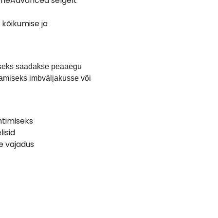
 OneAdvanced selgelt
 kõikumise ja
useks saadakse peaaegu
namiseks imbväljakusse või
htimiseks
isid
 vajadus