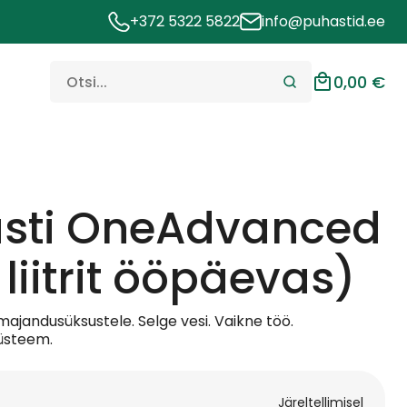
+372 5322 5822
info@puhastid.ee
0,00
€
sti OneAdvanced
 liitrit ööpäevas)
ajandusüksustele. Selge vesi. Vaikne töö.
süsteem.
Järeltellimisel