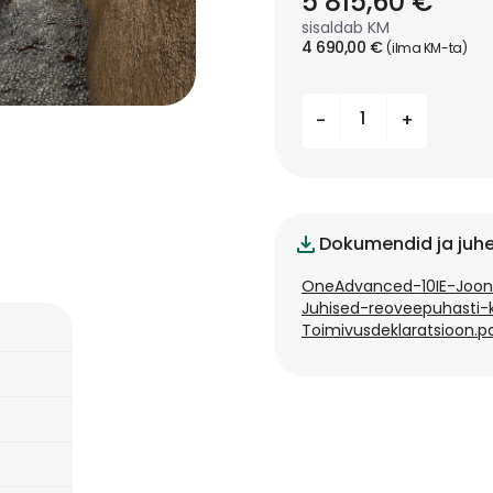
5 815,60
€
sisaldab KM
4 690,00
€
(ilma KM-ta)
Biopuhasti
-
+
OneAdvanced
10
(1500
liitrit
ööpäevas)
kogus
Dokumendid ja juh
OneAdvanced-10IE-Jooni
Juhised-reoveepuhasti-
Toimivusdeklaratsioon.p