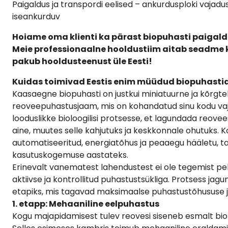
Paigaldus ja transpordi eelised – ankurdusploki vajad
iseankurduv
Hoiame oma klienti ka pärast biopuhasti paigald
Meie professionaalne hooldustiim aitab seadme k
pakub hooldusteenust üle Eesti!
Kuidas toimivad Eestis enim müüdud biopuhasti
Kaasaegne biopuhasti on justkui miniatuurne ja kõrgteh
reoveepuhastusjaam, mis on kohandatud sinu kodu vaj
looduslikke bioloogilisi protsesse, et lagundada reovee
aine, muutes selle kahjutuks ja keskkonnale ohutuks. Ko
automatiseeritud, energiatõhus ja peaaegu hääletu, 
kasutuskogemuse aastateks.
Erinevalt vanematest lahendustest ei ole tegemist pe
aktiivse ja kontrollitud puhastustsükliga. Protsess jag
etapiks, mis tagavad maksimaalse puhastustõhususe ja 
1. etapp: Mehaaniline eelpuhastus
Kogu majapidamisest tulev reovesi siseneb esmalt biop