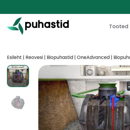
Skip
to
content
Tooted
Esileht
|
Reovesi
|
Biopuhastid
|
OneAdvanced
|
Biopuha