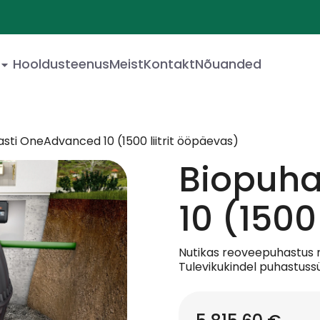
Hooldusteenus
Meist
Kontakt
Nõuanded
sti OneAdvanced 10 (1500 liitrit ööpäevas)
Biopuha
10 (1500
Nutikas reoveepuhastus m
Tulevikukindel puhastus