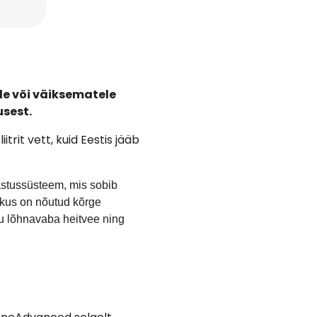
le või väiksematele
usest.
trit vett, kuid Eestis jääb
stussüsteem, mis sobib
, kus on nõutud kõrge
u lõhnavaba heitvee ning