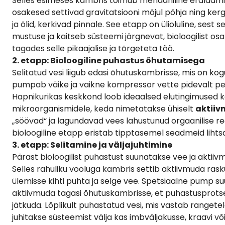
Selles esimeses kambris toimub mehaaniline eraldam
osakesed settivad gravitatsiooni mõjul põhja ning ke
ja õlid, kerkivad pinnale. See etapp on ülioluline, ses
mustuse ja kaitseb süsteemi järgnevat, bioloogilist os
tagades selle pikaajalise ja tõrgeteta töö.
2. etapp: Bioloogiline puhastus õhutamisega
Selitatud vesi liigub edasi õhutuskambrisse, mis on kog
pumpab väike ja vaikne kompressor vette pidevalt pe
Hapnikurikas keskkond loob ideaalsed elutingimused k
mikroorganismidele, keda nimetatakse ühiselt
aktii
„söövad“ ja lagundavad vees lahustunud orgaanilise reo
bioloogiline etapp eristab tipptasemel seadmeid liht
3. etapp: Selitamine ja väljajuhtimine
Pärast bioloogilist puhastust suunatakse vee ja aktiivm
Selles rahuliku vooluga kambris settib aktiivmuda rask
ülemisse kihti puhta ja selge vee. Spetsiaalne pump s
aktiivmuda tagasi õhutuskambrisse, et puhastusprots
jätkuda. Lõplikult puhastatud vesi, mis vastab ranget
juhitakse süsteemist välja kas imbväljakusse, kraavi v